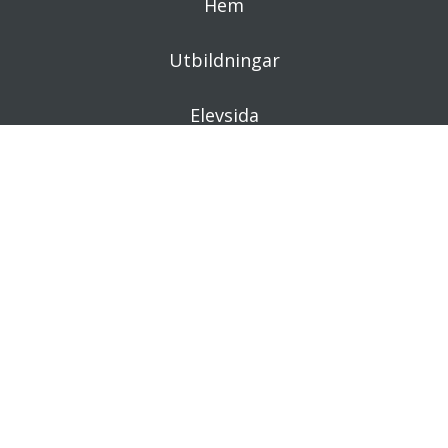
Hem
Utbildningar
Elevsida
Forskningsrapporter & artiklar
Kontakta oss
In English