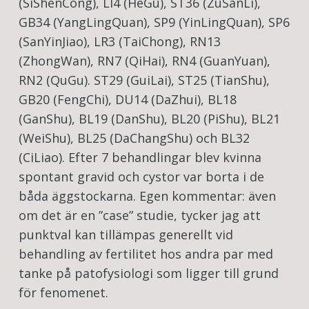
(SiShenCong), LI4 (HeGu), ST36 (ZuSanLi),
GB34 (YangLingQuan), SP9 (YinLingQuan), SP6
(SanYinJiao), LR3 (TaiChong), RN13
(ZhongWan), RN7 (QiHai), RN4 (GuanYuan),
RN2 (QuGu). ST29 (GuiLai), ST25 (TianShu),
GB20 (FengChi), DU14 (DaZhui), BL18
(GanShu), BL19 (DanShu), BL20 (PiShu), BL21
(WeiShu), BL25 (DaChangShu) och BL32
(CiLiao). Efter 7 behandlingar blev kvinna
spontant gravid och cystor var borta i de
båda äggstockarna. Egen kommentar: även
om det är en ”case” studie, tycker jag att
punktval kan tillämpas generellt vid
behandling av fertilitet hos andra par med
tanke på patofysiologi som ligger till grund
för fenomenet.