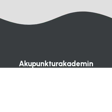
Akupunkturakademin
FJÄLLGATAN 23B, 116 28 STOCKHOLM,
TEL+46 (0) 704 – 92 21 12
info@akupunkturakademin.se
Hem